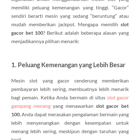
memiliki peluang kemenangan yang tinggi. “Gacor”
sendiri berarti mesin yang sedang “beruntung” atau
mudah memberikan jackpot. Mengapa memilih
slot
gacor bet 100
? Berikut adalah beberapa alasan yang
menjadikannya pilihan menarik:
1.
Peluang Kemenangan yang Lebih Besar
Mesin slot yang gacor cenderung memberikan
pembayaran lebih sering, membuatnya lebih menarik
bagi pemain. Ketika Anda bermain di situs
slot gacor
gampang menang
yang menawarkan
slot gacor bet
100
, Anda dapat merasakan pengalaman bermain yang
lebih menyenangkan dengan kesempatan untuk
menang lebih sering, meskipun dengan taruhan yang
kecil.