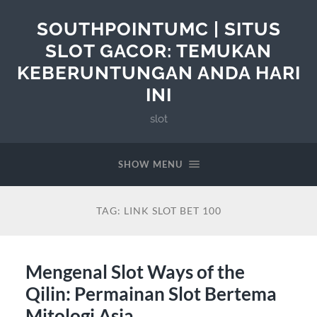
SOUTHPOINTUMC | SITUS
SLOT GACOR: TEMUKAN
KEBERUNTUNGAN ANDA HARI
INI
slot
SHOW MENU
TAG:
LINK SLOT BET 100
Mengenal Slot Ways of the
Qilin: Permainan Slot Bertema
Mitologi Asia