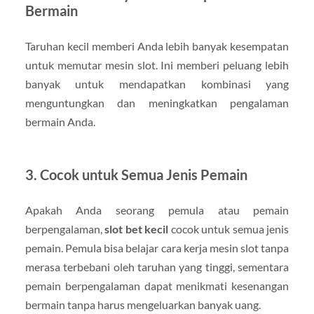
Bermain
Taruhan kecil memberi Anda lebih banyak kesempatan
untuk memutar mesin slot. Ini memberi peluang lebih
banyak untuk mendapatkan kombinasi yang
menguntungkan dan meningkatkan pengalaman
bermain Anda.
3.
Cocok untuk Semua Jenis Pemain
Apakah Anda seorang pemula atau pemain
berpengalaman,
slot bet kecil
cocok untuk semua jenis
pemain. Pemula bisa belajar cara kerja mesin slot tanpa
merasa terbebani oleh taruhan yang tinggi, sementara
pemain berpengalaman dapat menikmati kesenangan
bermain tanpa harus mengeluarkan banyak uang.