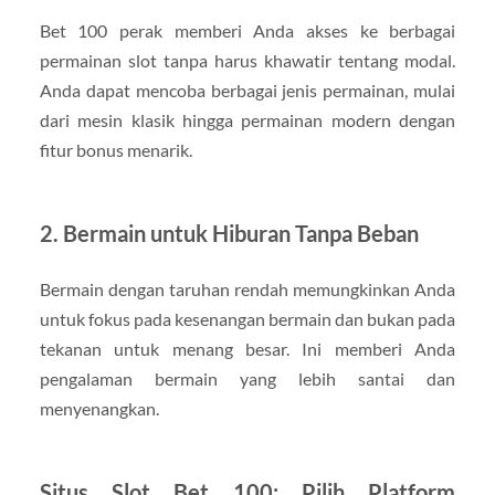
Bet 100 perak memberi Anda akses ke berbagai
permainan slot tanpa harus khawatir tentang modal.
Anda dapat mencoba berbagai jenis permainan, mulai
dari mesin klasik hingga permainan modern dengan
fitur bonus menarik.
2.
Bermain untuk Hiburan Tanpa Beban
Bermain dengan taruhan rendah memungkinkan Anda
untuk fokus pada kesenangan bermain dan bukan pada
tekanan untuk menang besar. Ini memberi Anda
pengalaman bermain yang lebih santai dan
menyenangkan.
Situs Slot Bet 100: Pilih Platform