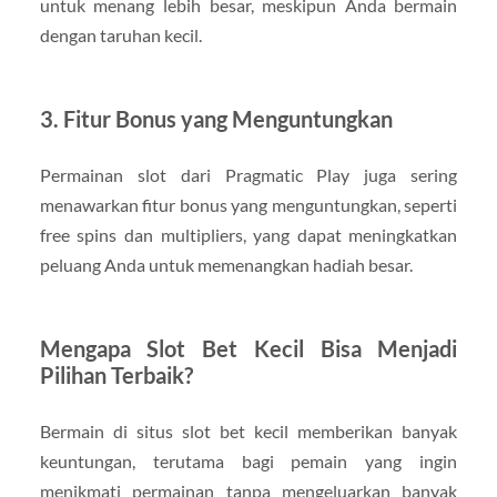
untuk menang lebih besar, meskipun Anda bermain
dengan taruhan kecil.
3.
Fitur Bonus yang Menguntungkan
Permainan slot dari Pragmatic Play juga sering
menawarkan fitur bonus yang menguntungkan, seperti
free spins dan multipliers, yang dapat meningkatkan
peluang Anda untuk memenangkan hadiah besar.
Mengapa Slot Bet Kecil Bisa Menjadi
Pilihan Terbaik?
Bermain di situs slot bet kecil memberikan banyak
keuntungan, terutama bagi pemain yang ingin
menikmati permainan tanpa mengeluarkan banyak