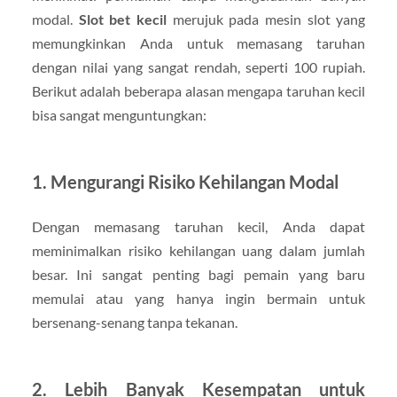
modal.
Slot bet kecil
merujuk pada mesin slot yang
memungkinkan Anda untuk memasang taruhan
dengan nilai yang sangat rendah, seperti 100 rupiah.
Berikut adalah beberapa alasan mengapa taruhan kecil
bisa sangat menguntungkan:
1.
Mengurangi Risiko Kehilangan Modal
Dengan memasang taruhan kecil, Anda dapat
meminimalkan risiko kehilangan uang dalam jumlah
besar. Ini sangat penting bagi pemain yang baru
memulai atau yang hanya ingin bermain untuk
bersenang-senang tanpa tekanan.
2.
Lebih Banyak Kesempatan untuk