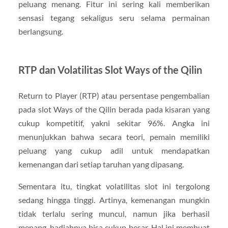
peluang menang. Fitur ini sering kali memberikan
sensasi tegang sekaligus seru selama permainan
berlangsung.
RTP dan Volatilitas Slot Ways of the Qilin
Return to Player (RTP) atau persentase pengembalian
pada slot Ways of the Qilin berada pada kisaran yang
cukup kompetitif, yakni sekitar 96%. Angka ini
menunjukkan bahwa secara teori, pemain memiliki
peluang yang cukup adil untuk mendapatkan
kemenangan dari setiap taruhan yang dipasang.
Sementara itu, tingkat volatilitas slot ini tergolong
sedang hingga tinggi. Artinya, kemenangan mungkin
tidak terlalu sering muncul, namun jika berhasil
menang, hadiahnya bisa cukup besar. Hal ini membuat