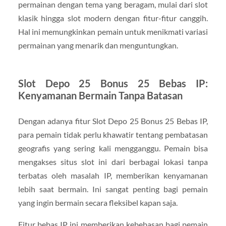
permainan dengan tema yang beragam, mulai dari slot
klasik hingga slot modern dengan fitur-fitur canggih.
Hal ini memungkinkan pemain untuk menikmati variasi
permainan yang menarik dan menguntungkan.
Slot Depo 25 Bonus 25 Bebas IP:
Kenyamanan Bermain Tanpa Batasan
Dengan adanya fitur Slot Depo 25 Bonus 25 Bebas IP,
para pemain tidak perlu khawatir tentang pembatasan
geografis yang sering kali mengganggu. Pemain bisa
mengakses situs slot ini dari berbagai lokasi tanpa
terbatas oleh masalah IP, memberikan kenyamanan
lebih saat bermain. Ini sangat penting bagi pemain
yang ingin bermain secara fleksibel kapan saja.
Fitur bebas IP ini memberikan kebebasan bagi pemain