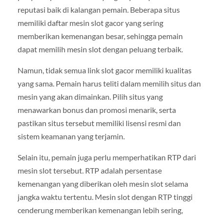
reputasi baik di kalangan pemain. Beberapa situs
memiliki daftar mesin slot gacor yang sering
memberikan kemenangan besar, sehingga pemain
dapat memilih mesin slot dengan peluang terbaik.
Namun, tidak semua link slot gacor memiliki kualitas
yang sama. Pemain harus teliti dalam memilih situs dan
mesin yang akan dimainkan. Pilih situs yang
menawarkan bonus dan promosi menarik, serta
pastikan situs tersebut memiliki lisensi resmi dan
sistem keamanan yang terjamin.
Selain itu, pemain juga perlu memperhatikan RTP dari
mesin slot tersebut. RTP adalah persentase
kemenangan yang diberikan oleh mesin slot selama
jangka waktu tertentu. Mesin slot dengan RTP tinggi
cenderung memberikan kemenangan lebih sering,