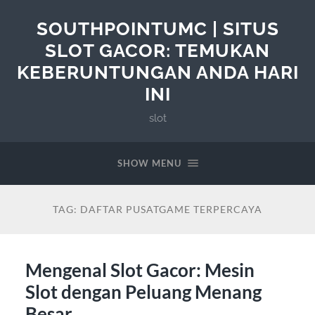
SOUTHPOINTUMC | SITUS
SLOT GACOR: TEMUKAN
KEBERUNTUNGAN ANDA HARI
INI
slot
SHOW MENU
TAG:
DAFTAR PUSATGAME TERPERCAYA
Mengenal Slot Gacor: Mesin
Slot dengan Peluang Menang
Besar