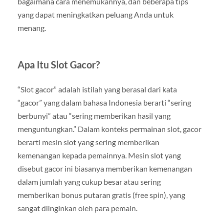
bagaimana cara menemukannya, dan beberapa tips
yang dapat meningkatkan peluang Anda untuk
menang.
Apa Itu Slot Gacor?
“Slot gacor” adalah istilah yang berasal dari kata
“gacor” yang dalam bahasa Indonesia berarti “sering
berbunyi” atau “sering memberikan hasil yang
menguntungkan.” Dalam konteks permainan slot, gacor
berarti mesin slot yang sering memberikan
kemenangan kepada pemainnya. Mesin slot yang
disebut gacor ini biasanya memberikan kemenangan
dalam jumlah yang cukup besar atau sering
memberikan bonus putaran gratis (free spin), yang
sangat diinginkan oleh para pemain.